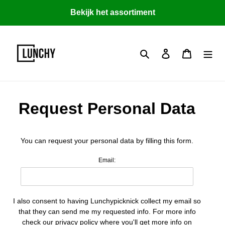
Meteen
Bekijk het assortiment
naar
de
content
Zoeken
Aanmelden
Winkelwa
Request Personal Data
You can request your personal data by filling this form.
Email:
I also consent to having Lunchypicknick collect my email so
that they can send me my requested info. For more info
check our privacy policy where you'll get more info on